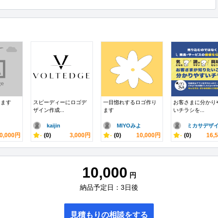
します
スピーディーにロゴデ
一目惚れするロゴ作り
お客さまに分かり
ザイン作成...
ます
いチラシを...
kaijin
MIYOみよ
ミカサデザイ.
0,000円
-
(0)
3,000円
-
(0)
10,000円
-
(0)
16,
10,000
円
納品予定日：3日後
見積もりの相談をする