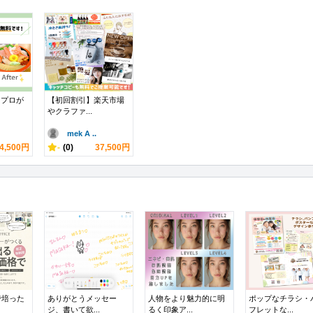
をプロが
【初回割引】楽天市場
やクラファ...
mek A ..
4,500円
-
(0)
37,500円
で培った
ありがとうメッセー
人物をより魅力的に明
ポップなチラシ・
ジ、書いて欲...
るく印象ア...
フレットな...