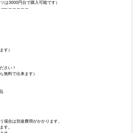
ツは3000円台で購入可能です）

 ── ─ ─ ─ ─ ─

ます）

ださい！

ら無料で出来ます）



う場合は別途費用がかかります。

ます。
