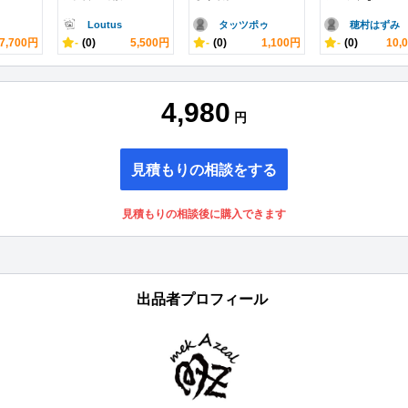
Loutus
タッツポゥ
穂村はずみ
7,700円
-
(0)
5,500円
-
(0)
1,100円
-
(0)
10,
4,980
円
見積もりの相談をする
見積もりの相談後に購入できます
出品者プロフィール