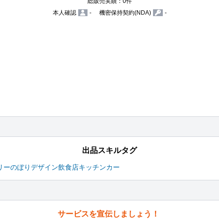
総販売実績：0件
本人確認
-
機密保持契約(NDA)
-
出品スキルタグ
リー
のぼりデザイン
飲食店
キッチンカー
サービスを宣伝しましょう！