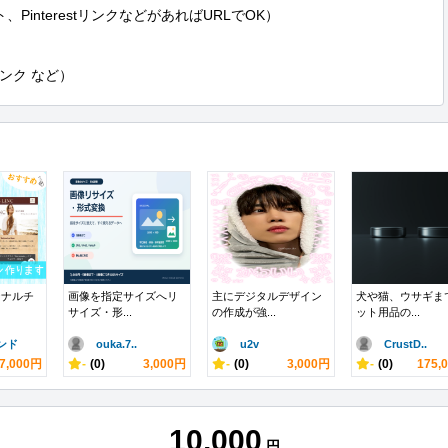
、PinterestリンクなどがあればURLでOK）

リンク など）
ジナルチ
画像を指定サイズへリ
主にデジタルデザイン
犬や猫、ウサギま
サイズ・形...
の作成が強...
ット用品の...
ンド
ouka.7..
u2v
CrustD..
7,000円
-
(0)
3,000円
-
(0)
3,000円
-
(0)
175,
10,000
円