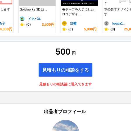
行します
Solidworks 3D 設...
モチーフを大切にした
本の装丁デザイン
ロゴデザイ...
す
イクバル
ろ子
野菊
loopa1..
-
(0)
2,500円
4,000円
-
(0)
5,000円
-
(0)
25,
500
円
見積もりの相談をする
見積もりの相談後に購入できます
出品者プロフィール