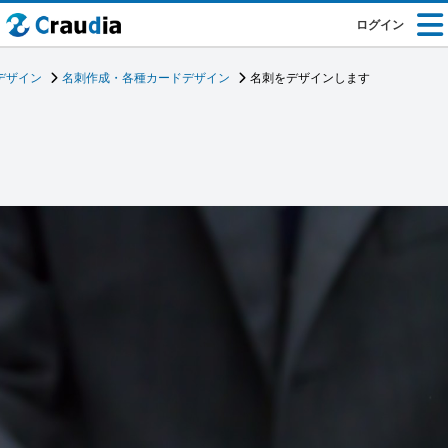
ログイン
デザイン
名刺作成・各種カードデザイン
名刺をデザインします