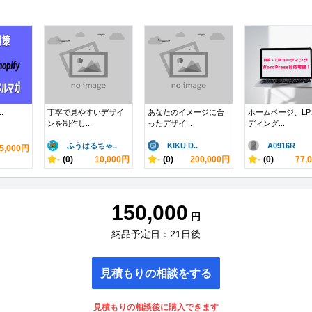
..
丁寧で見やすいデザイ
あなたのイメージに合
ホームページ、LP
ンを制作し...
ったデザイ...
ディング...
ふうはるちゃ..
KIKU D..
A0916R
5,000円
-
(0)
10,000円
-
(0)
200,000円
-
(0)
77,
150,000
円
納品予定日：21日後
見積もりの相談をする
見積もりの相談後に購入できます