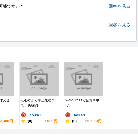
可能ですか？
回答を見る
回答を見る
の私があ
初心者から中上級者ま
WordPressで更新簡単
で、実線的...
で...
housei..
housei..
2,000円
-
(0)
3,000円
-
(0)
150,000円