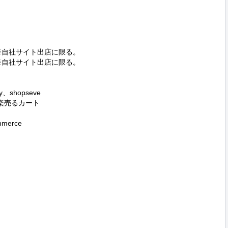
※自社サイト出店に限る。

※自社サイト出店に限る。

、shopseve

,楽売るカート

merce
