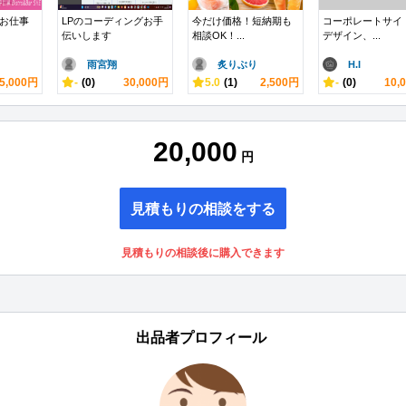
のお仕事
LPのコーディングお手
今だけ価格！短納期も
コーポレートサイ
伝いします
相談OK！...
デザイン、...
雨宮翔
炙りぶり
H.I
5,000円
-
(0)
30,000円
5.0
(1)
2,500円
-
(0)
10,
20,000
円
見積もりの相談をする
見積もりの相談後に購入できます
出品者プロフィール