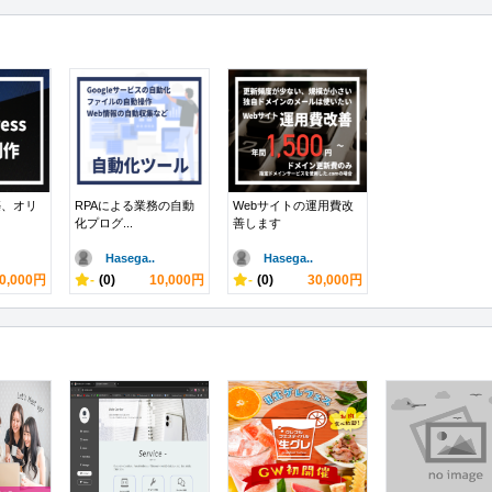
構築、オリ
RPAによる業務の自動
Webサイトの運用費改
化プログ...
善します
Hasega..
Hasega..
0,000円
-
(0)
10,000円
-
(0)
30,000円