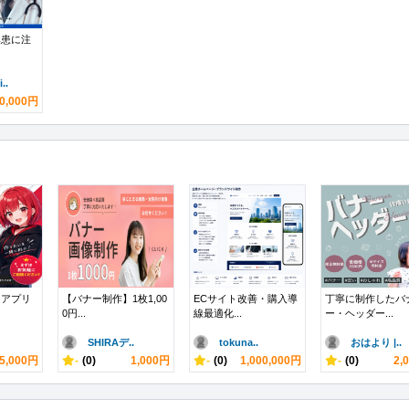
集患に注
..
0,000円
、アプリ
【バナー制作】1枚1,00
ECサイト改善・購入導
丁寧に制作したバ
0円...
線最適化...
ー・ヘッダー...
SHIRAデ..
tokuna..
おはより |..
5,000円
-
(0)
1,000円
-
(0)
1,000,000円
-
(0)
2,