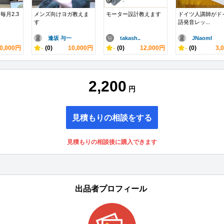
月2.3
メンズ向けヨガ教えま
モーター設計教えます
ドイツ人講師がド
す
語発音レッ...
逢坂 与一
takash..
JNaomI
0,000円
-
(0)
10,000円
-
(0)
12,000円
-
(0)
3,
2,200
円
見積もりの相談をする
見積もりの相談後に購入できます
出品者プロフィール