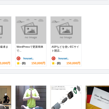
上級者ま
WordPressで更新簡単
ASPなどを使いECサイ
で...
ト開店...
housei..
housei..
3,000円
-
(0)
150,000円
-
(0)
150,000円