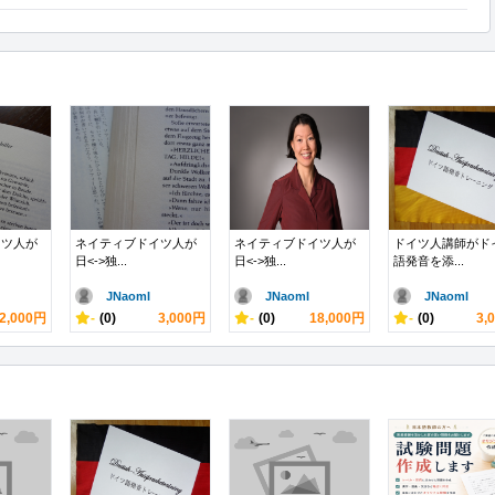
イツ人が
ネイティブドイツ人が
ネイティブドイツ人が
ドイツ人講師がド
日<->独...
日<->独...
語発音を添...
JNaomI
JNaomI
JNaomI
2,000円
-
(0)
3,000円
-
(0)
18,000円
-
(0)
3,