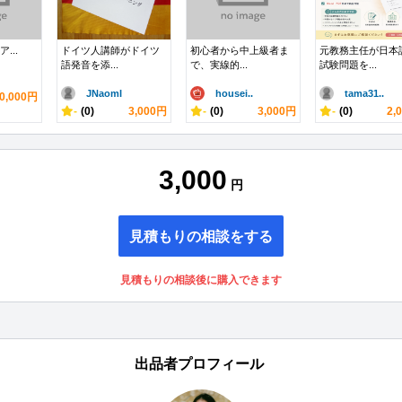
ア...
ドイツ人講師がドイツ
初心者から中上級者ま
元教務主任が日本
語発音を添...
で、実線的...
試験問題を...
JNaomI
housei..
tama31..
0,000円
-
(0)
3,000円
-
(0)
3,000円
-
(0)
2,
3,000
円
見積もりの相談をする
見積もりの相談後に購入できます
出品者プロフィール