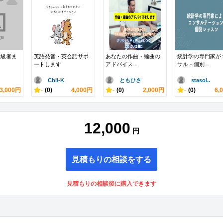
上級者ま
英語発音・英会話サポ
あなたの作曲・編曲の
統計学の専門家が
ートします
アドバイス...
サル・個別...
Chii-K
ともひさ
stasol..
3,000円
-
(0)
4,000円
-
(0)
2,000円
-
(0)
6,
12,000
円
見積もりの相談をする
見積もりの相談後に購入できます