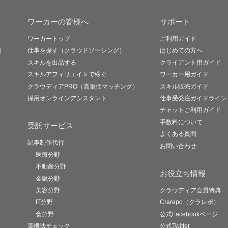
ワーカーの皆様へ
サポート
ワーカートップ
ご利用ガイド
）
仕事を探す（クラウドソーシング）
はじめての方へ
スキルを出品する
クライアント用ガイド
スキルアフィリエイトで稼ぐ
ワーカー用ガイド
クラウディアPRO（高単価マッチング）
スキル販売ガイド
採用オンラインアシスタント
仕事受発注ガイドライン
チャットご利用ガイド
手数料について
受託サービス
よくある質問
記事制作代行
お問い合わせ
医療分野
不動産分野
お役立ち情報
金融分野
美容分野
クラウディア会員特典
IT分野
Crarepo（クラレポ）
食分野
公式Facebookページ
薬機法チェック
公式Twitter