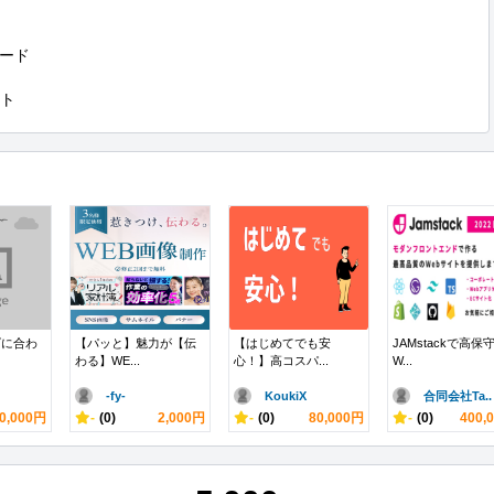
ード

イト
ズに合わ
【パッと】魅力が【伝
【はじめてでも安
JAMstackで高保
わる】WE...
心！】高コスパ...
W...
-fy-
KoukiX
合同会社Ta..
0,000円
-
(0)
2,000円
-
(0)
80,000円
-
(0)
400,