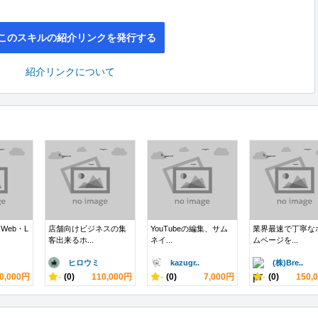
このスキルの紹介リンクを発行する
紹介リンクについて
Web・L
店舗向けビジネスの集
YouTubeの編集、サム
業界最速で丁寧な
客出来るホ...
ネイ...
ムページを...
ヒロウミ
kazugr..
(株)Bre..
0,000円
-
(0)
110,000円
-
(0)
7,000円
-
(0)
150,