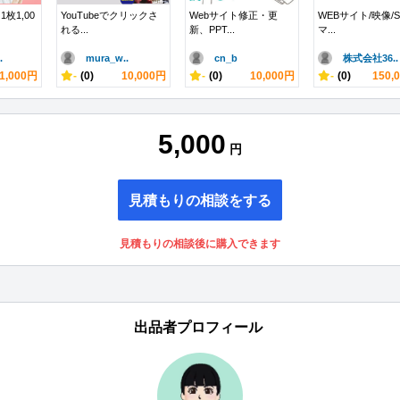
枚1,00
YouTubeでクリックさ
Webサイト修正・更
WEBサイト/映像/S
れる...
新、PPT...
マ...
.
mura_w..
cn_b
株式会社36..
1,000円
-
(0)
10,000円
-
(0)
10,000円
-
(0)
150,
5,000
円
見積もりの相談をする
見積もりの相談後に購入できます
出品者プロフィール