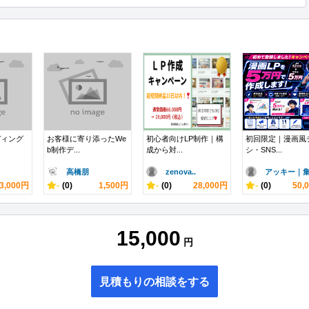
ディング
お客様に寄り添ったWe
初心者向けLP制作｜構
初回限定｜漫画風
b制作デ...
成から対...
シ・SNS...
高橋朋
zenova..
アッキー｜集.
3,000円
-
(0)
1,500円
-
(0)
28,000円
-
(0)
50,
15,000
円
見積もりの相談をする