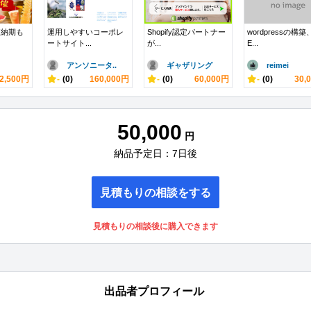
短納期も
運用しやすいコーポレ
Shopify認定パートナー
wordpressの構築
ートサイト...
が...
E...
アンソニータ..
ギャザリング
reimei
2,500円
-
(0)
160,000円
-
(0)
60,000円
-
(0)
30,
50,000
円
納品予定日：7日後
見積もりの相談をする
見積もりの相談後に購入できます
出品者プロフィール