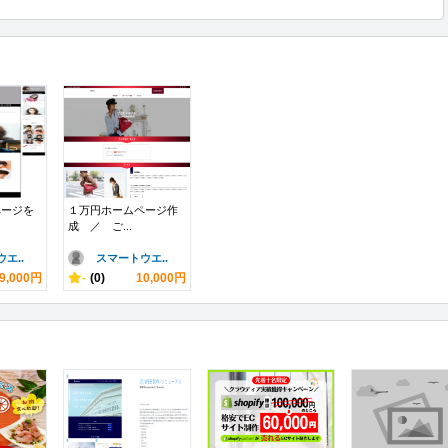
ページを
１万円ホームページ作
成 ／ ご...
エ..
スマートウエ..
9,000円
-
(0)
10,000円