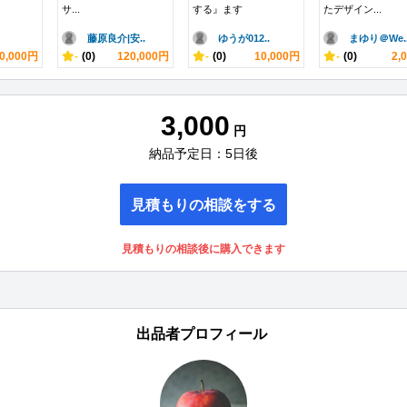
サ...
する』ます
たデザイン...
藤原良介|安..
ゆうが012..
まゆり＠We.
0,000円
-
(0)
120,000円
-
(0)
10,000円
-
(0)
2,
3,000
円
納品予定日：5日後
見積もりの相談をする
見積もりの相談後に購入できます
出品者プロフィール