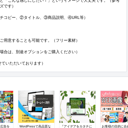
ど「こんな感じにしたい！」というイメージで大丈夫です。（参考
ズです）

チコピー、②タイトル、③商品説明、④URL等）

ご用意することも可能です。（フリー素材）

場合は、別途オプションをご購入ください）

させていただいております）
ー広告を
WordPressで高品質な
『アイデアをカタチに
お客様の目的に合