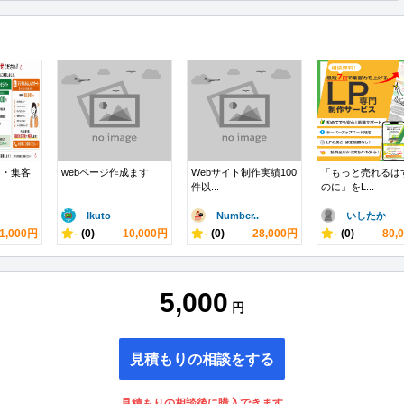
知・集客
webページ作成ます
Webサイト制作実績100
「もっと売れるは
件以...
のに」をL...
Ikuto
Number..
いしたか
1,000円
-
(0)
10,000円
-
(0)
28,000円
-
(0)
80,
5,000
円
見積もりの相談をする
見積もりの相談後に購入できます