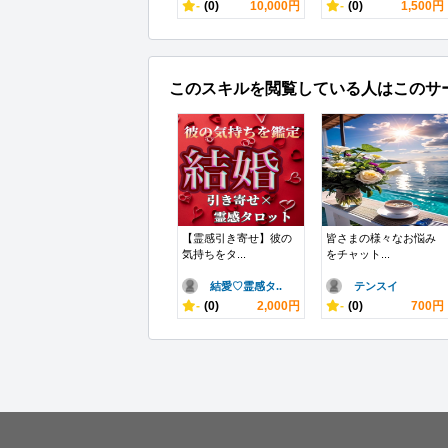
-
(0)
10,000円
-
(0)
1,500円
このスキルを閲覧している人はこのサ
【霊感引き寄せ】彼の
皆さまの様々なお悩み
気持ちをタ...
をチャット...
結愛♡霊感タ..
テンスイ
-
(0)
2,000円
-
(0)
700円