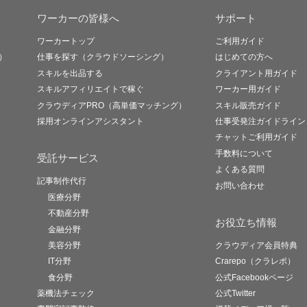
ワーカーの皆様へ
サポート
ワーカートップ
ご利用ガイド
）
仕事を探す（クラウドソーシング）
はじめての方へ
スキルを出品する
クライアント用ガイド
スキルアフィリエイトで稼ぐ
ワーカー用ガイド
クラウディアPRO（高単価マッチング）
スキル販売ガイド
採用オンラインアシスタント
仕事受発注ガイドライン
チャットご利用ガイド
手数料について
受託サービス
よくある質問
記事制作代行
お問い合わせ
医療分野
不動産分野
お役立ち情報
金融分野
美容分野
クラウディア会員特典
IT分野
Crarepo（クラレポ）
食分野
公式Facebookページ
薬機法チェック
公式Twitter