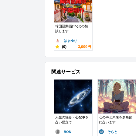
韓国語動画(15分)の翻
訳します
はまゆり
-
(0)
3,000円
関連サービス
人生の悩み・心配事を
心の声と未来を多角的
占い鑑定で...
に占います
BON
そらと