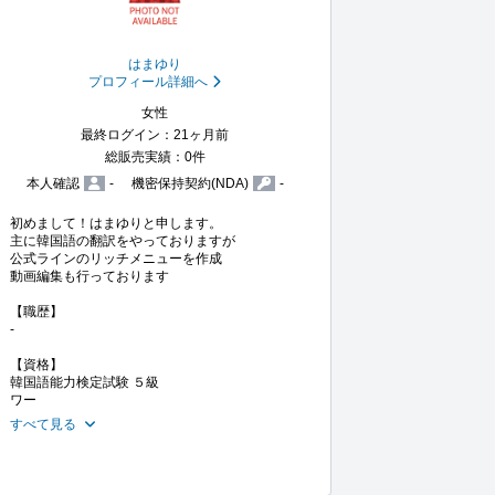
はまゆり
プロフィール詳細へ
女性
最終ログイン：21ヶ月前
総販売実績：0件
本人確認
-
機密保持契約(NDA)
-
初めまして！はまゆりと申します。

主に韓国語の翻訳をやっておりますが

公式ラインのリッチメニューを作成

動画編集も行っております

【職歴】

-

【資格】

韓国語能力検定試験 ５級

ワー
すべて見る