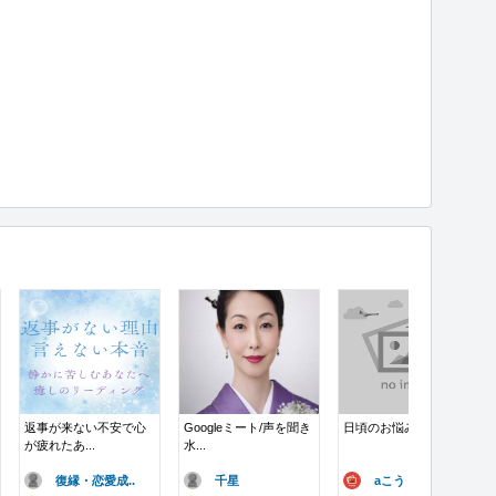
返事が来ない不安で心
Googleミート/声を聞き
日頃のお悩み占います
が疲れたあ...
水...
復縁・恋愛成..
千星
aこう