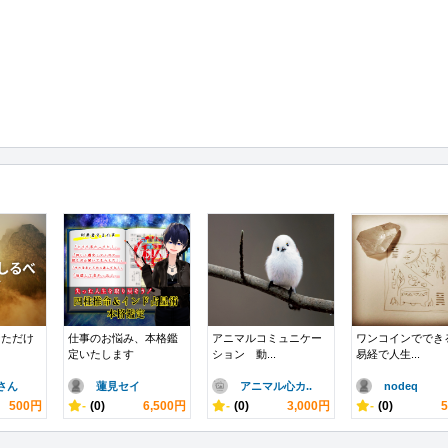
なただけ
仕事のお悩み、本格鑑
アニマルコミュニケー
ワンコインででき
定いたします
ション 動...
易経で人生...
さん
蓮見セイ
アニマル心カ..
nodeq
500円
-
(0)
6,500円
-
(0)
3,000円
-
(0)