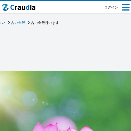
ログイン
占い
占い全般
占い全般行います