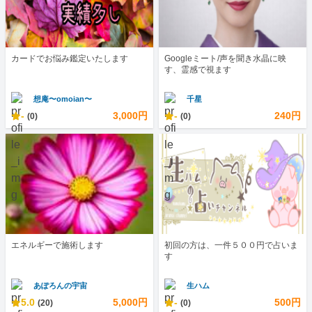
カードでお悩み鑑定いたします
Googleミート/声を聞き水晶に映
す、霊感で視ます
想庵〜omoian〜
千星
-
3,000円
-
240円
(0)
(0)
エネルギーで施術します
初回の方は、一件５００円で占いま
す
あぽろんの宇宙
生ハム
5.0
5,000円
-
500円
(20)
(0)