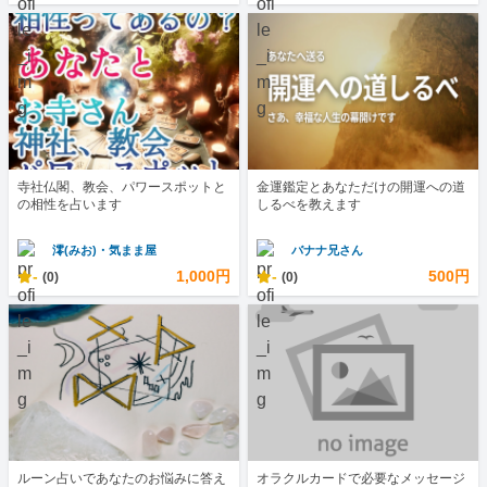
寺社仏閣、教会、パワースポットと
金運鑑定とあなただけの開運への道
の相性を占います
しるべを教えます
澪(みお)・気まま屋
バナナ兄さん
-
1,000円
-
500円
(0)
(0)
ルーン占いであなたのお悩みに答え
オラクルカードで必要なメッセージ