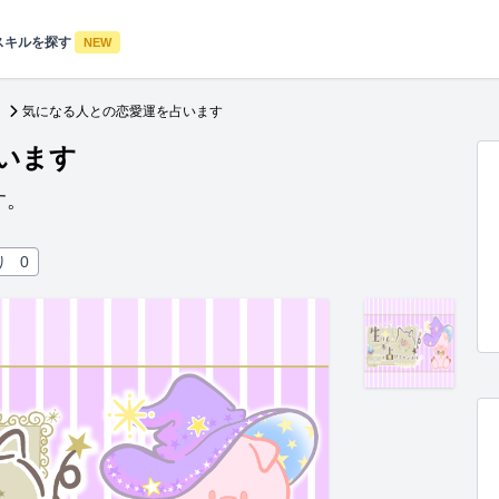
スキルを探す
NEW
気になる人との恋愛運を占います
います
す。
り
0