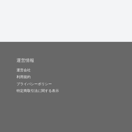
テンスイ
Lump
夢月結里愛
-
(0)
700円
-
(0)
1,000円
-
(0)
3,000円
運営情報
運営会社
利用規約
プライバシーポリシー
特定商取引法に関する表示