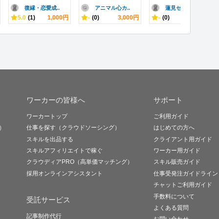
復縁・恋愛成..
アニマル心カ..
蓮見セイ
5.0
(1)
1,000円
-
(0)
3,000円
-
(0)
6,500円
ワーカーの皆様へ
サポート
ワーカートップ
ご利用ガイド
）
仕事を探す（クラウドソーシング）
はじめての方へ
スキルを出品する
クライアント用ガイド
スキルアフィリエイトで稼ぐ
ワーカー用ガイド
クラウディアPRO（高単価マッチング）
スキル販売ガイド
採用オンラインアシスタント
仕事受発注ガイドライン
チャットご利用ガイド
手数料について
受託サービス
よくある質問
記事制作代行