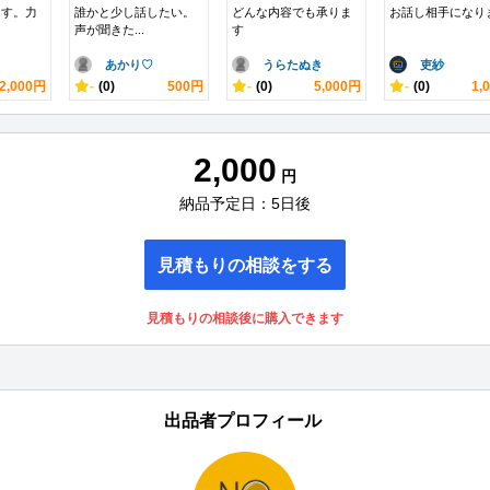
ます。力
誰かと少し話したい。
どんな内容でも承りま
お話し相手になり
声が聞きた...
す
あかり♡
うらたぬき
吏紗
2,000円
-
(0)
500円
-
(0)
5,000円
-
(0)
1,
2,000
円
納品予定日：5日後
見積もりの相談をする
見積もりの相談後に購入できます
出品者プロフィール