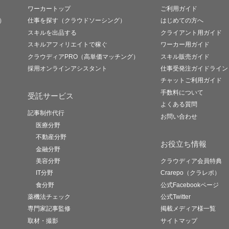
ワーカートップ
ご利用ガイド
）
仕事を探す（クラウドソーシング）
はじめての方へ
スキルを出品する
クライアント用ガイド
スキルアフィリエイトで稼ぐ
ワーカー用ガイド
クラウディアPRO（高単価マッチング）
スキル販売ガイド
採用オンラインアシスタント
仕事受発注ガイドライン
チャットご利用ガイド
手数料について
受託サービス
よくある質問
記事制作代行
お問い合わせ
医療分野
不動産分野
お役立ち情報
金融分野
美容分野
クラウディア会員特典
IT分野
Crarepo（クラレポ）
食分野
公式Facebookページ
薬機法チェック
公式Twitter
専門家記事監修
掲載メディア様一覧
取材・撮影
サイトマップ