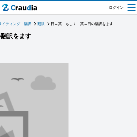
ログイン
ライティング・翻訳
翻訳
日→英 もしく 英→日の翻訳をます
の翻訳をます