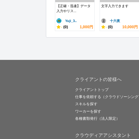
【正確・迅速】データ
文字入力できます
入力やリス...
Yuji_3..
十六夜
-
(0)
1,000円
-
(0)
10,000円
クライアントの皆様へ
クライアントトップ
仕事を依頼する（クラウドソーシング
スキルを探す
ワーカーを探す
各種書類発行（法人限定）
クラウディアアシスタント