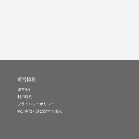
文字起こし・データ入
Excel・Wordの書類転
海外での販促、マーケ
力をスピー...
載...
ティングは...
講
lly__d
Y.U
Nikaid..
-
(0)
10,000円
-
(0)
10,000円
-
(0)
10,000円
運営情報
運営会社
利用規約
プライバシーポリシー
特定商取引法に関する表示