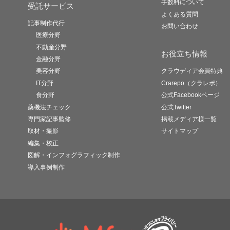
手数料について
受託サービス
よくある質問
記事制作代行
お問い合わせ
医療分野
不動産分野
お役立ち情報
金融分野
美容分野
クラウディア会員特典
IT分野
Crarepo（クラレポ）
食分野
公式Facebookページ
薬機法チェック
公式Twitter
専門家記事監修
掲載メディア様一覧
取材・撮影
サイトマップ
編集・校正
図解・インフォグラフィック制作
導入事例制作