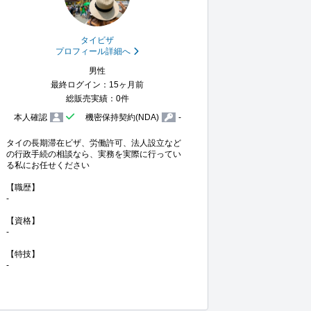
タイビザ
プロフィール詳細へ
男性
最終ログイン：15ヶ月前
総販売実績：0件
本人確認
機密保持契約(NDA)
-
タイの長期滞在ビザ、労働許可、法人設立など
の行政手続の相談なら、実務を実際に行ってい
る私にお任せください

【職歴】

-

【資格】

-

【特技】

-