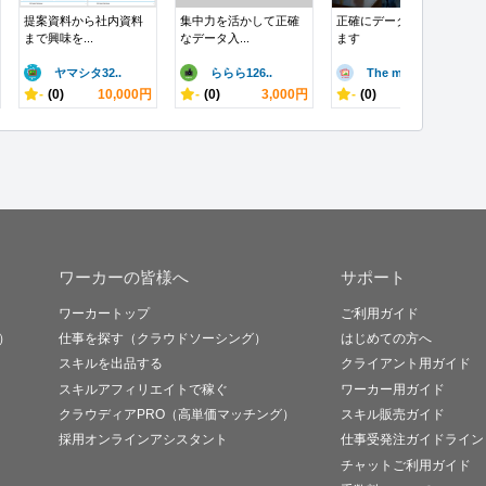
提案資料から社内資料
集中力を活かして正確
正確にデータを入力し
まで興味を...
なデータ入...
ます
ヤマシタ32..
ららら126..
The ma..
-
(0)
10,000円
-
(0)
3,000円
-
(0)
1,000円
ワーカーの皆様へ
サポート
ワーカートップ
ご利用ガイド
）
仕事を探す（クラウドソーシング）
はじめての方へ
スキルを出品する
クライアント用ガイド
スキルアフィリエイトで稼ぐ
ワーカー用ガイド
クラウディアPRO（高単価マッチング）
スキル販売ガイド
採用オンラインアシスタント
仕事受発注ガイドライン
チャットご利用ガイド