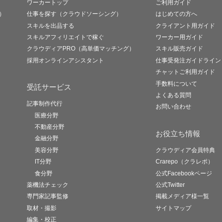
ワーカートップ
ご利用ガイド
）
仕事を探す（クラウドソーシング）
はじめての方へ
スキルを出品する
クライアント用ガイド
スキルアフィリエイトで稼ぐ
ワーカー用ガイド
クラウディアPRO（高単価マッチング）
スキル販売ガイド
採用オンラインアシスタント
仕事受発注ガイドライン
チャットご利用ガイド
手数料について
受託サービス
よくある質問
記事制作代行
お問い合わせ
医療分野
不動産分野
お役立ち情報
金融分野
美容分野
クラウディア会員特典
IT分野
Crarepo（クラレポ）
食分野
公式Facebookページ
薬機法チェック
公式Twitter
専門家記事監修
掲載メディア様一覧
取材・撮影
サイトマップ
編集・校正