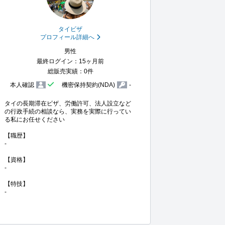
タイビザ
プロフィール詳細へ
男性
最終ログイン：15ヶ月前
総販売実績：0件
本人確認
機密保持契約(NDA)
-
タイの長期滞在ビザ、労働許可、法人設立など
の行政手続の相談なら、実務を実際に行ってい
る私にお任せください

【職歴】

-

【資格】

-

【特技】

-