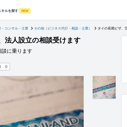
スキルを探す
NEW
行・コンサル・士業
その他（ビジネス代行・相談・士業）
タイの長期ビザ、
、法人設立の相談受けます
相談に乗ります
り
0