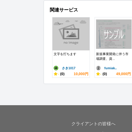
関連サービス
文字を打ちます
新規事業開発に伴う市
場調査、資...
さき1017
fumiak..
-
(0)
10,000円
-
(0)
49,000円
クライアントの皆様へ