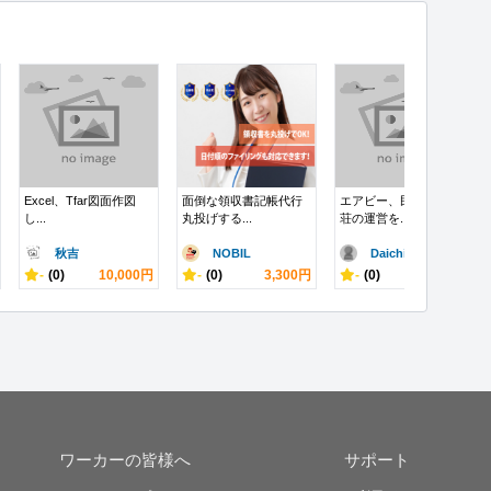
Excel、Tfar図面作図
面倒な領収書記帳代行
エアビー、民泊や貸別
し...
丸投げする...
荘の運営を...
秋吉
NOBIL
Daichi..
-
(0)
10,000円
-
(0)
3,300円
-
(0)
60,000円
ワーカーの皆様へ
サポート