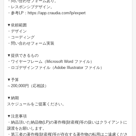
・問い合わせフォームあり。
・レスポンシブデザイン。
・参考LP：https://app.craudia.com/lp/expert
▼依頼範囲
・デザイン
・コーディング
・問い合わせフォーム実装
▼提供できるもの
・ワイヤーフレーム（Microsoft Word ファイル）
・ロゴデザインファイル（Adobe Illustrator ファイル）
▼予算
～200,000円（応相談）
▼納期
スケジュールをご提案ください。
▼注意事項
・納品頂いた納品物(LP)の著作権(財産権)等の扱いはクライアントに
譲渡をお願いします。
・第三者の著作権(財産権)等が存在する著作物の転用はご遠慮くださ