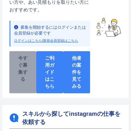
い方や、あい見積もりを取りたい方に
おすすめです。
募集を開始するにはログインまたは
会員登録が必要です
ログインはこちら
|
新規会員登録はこちら
今す
ご利
他者
ぐ募
用ガ
の案
集す
イド
件を
る
はこ
見て
ちら
みる
スキルから探してinstagramの仕事を
依頼する