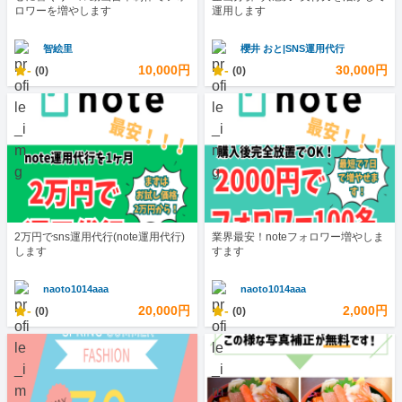
ロワーを増やします
運用します
智絵里
櫻井 おと|SNS運用代行
-
10,000円
-
30,000円
(0)
(0)
2万円でsns運用代行(note運用代行)
業界最安！noteフォロワー増やしま
します
すます
naoto1014aaa
naoto1014aaa
-
20,000円
-
2,000円
(0)
(0)