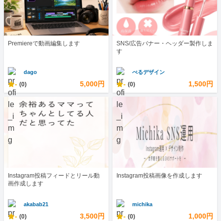
Premiereで動画編集します
SNS/広告バナー・ヘッダー製作しま
す
dago
べるデザイン
-
5,000円
-
1,500円
(0)
(0)
Instagram投稿フィードとリール動
Instagram投稿画像を作成します
画作成します
akabab21
michika
-
3,500円
-
1,000円
(0)
(0)