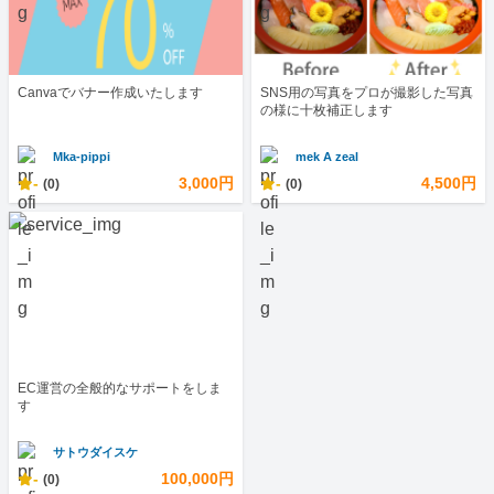
Canvaでバナー作成いたします
SNS用の写真をプロが撮影した写真
の様に十枚補正します
Mka-pippi
mek A zeal
-
3,000円
-
4,500円
(0)
(0)
EC運営の全般的なサポートをしま
す
サトウダイスケ
-
100,000円
(0)