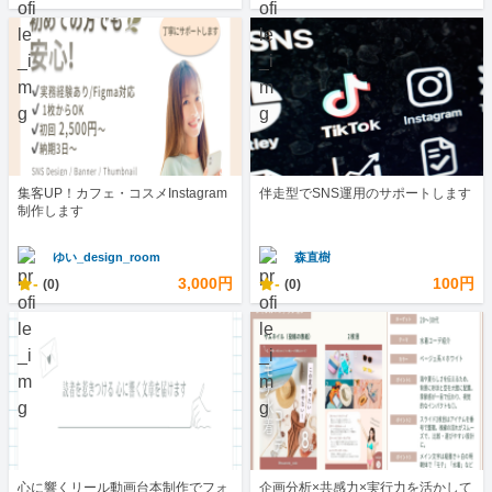
集客UP！カフェ・コスメInstagram
伴走型でSNS運用のサポートします
制作します
ゆい_design_room
森直樹
-
3,000円
-
100円
(0)
(0)
心に響くリール動画台本制作でフォ
企画分析×共感力×実行力を活かして