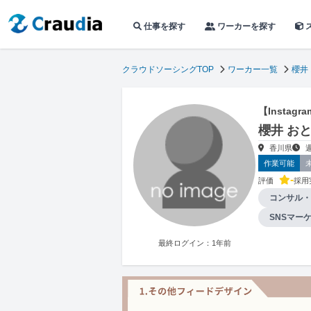
仕事を探す
ワーカーを探す
クラウドソーシングTOP
ワーカー一覧
櫻井
【Insta
櫻井 お
香川県
作業可能
-
評価
採用
コンサル・
SNSマー
最終ログイン：1年前