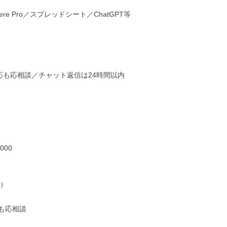
miere Pro／スプレッドシート／ChatGPT等

応も応相談／チャット返信は24時間以内

00

）

応相談
