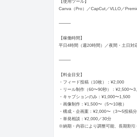
【使用ツール】

Canva（Pro）／CapCut／VLLO／Pre
⸻

【稼働時間】

平日4時間（週20時間）／夜間・土日対
⸻

【料金目安】

・フィード投稿（10枚）：¥2,000

・リール制作（60〜90秒）：¥2,500〜3,0
・キャプションのみ：¥1,000〜1,500

・画像制作：¥1,500〜（5〜10枚）

・構成・企画案：¥2,000〜（3〜5投稿分
・単発相談：¥2,000／30分

※納期・内容により調整可能、長期割引も