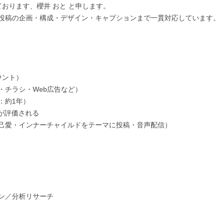
しております、櫻井 おと と申します。

投稿の企画・構成・デザイン・キャプションまで一貫対応しています。

ウント）

チラシ・Web広告など）

約1年）

が評価される

己愛・インナーチャイルドをテーマに投稿・音声配信）

ン／分析リサーチ
