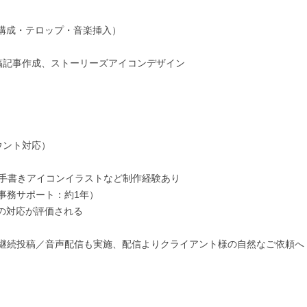
ール構成・テロップ・音楽挿入）

稿記事作成、ストーリーズアイコンデザイン

ウント対応）

手書きアイコンイラストなど制作経験あり

事務サポート：約1年）

の対応が評価される

継続投稿／音声配信も実施、配信よりクライアント様の自然なご依頼へ
