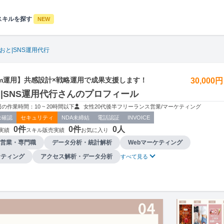
スキルを探す
NEW
 おと|SNS運用代行
gram運用】共感設計×戦略運用で成果支援します！
30,000
と|SNS運用代行さんのプロフィール
週の作業時間：10 ~ 20時間以下
女性
20代後半
フリーランス
営業/マーケティング
未確認
セキュリティ
NDA未締結
電話認証
INVOICE
0件
0件
0人
実績
スキル販売実績
お気に入り
営業・専門職
データ分析・統計解析
Webマーケティング
ケティング
アクセス解析・データ分析
すべて見る