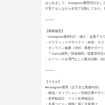
はじめまして。Instagram運用代行を
子育てをしながら在宅で活動しており、
⸻

【職務履歴】

・Instagram運用代行（個人・起業アカ
・グラフィックデザイナー（名刺・ロゴ・
・オンライン秘書（SNS・事務サポート：
　└ Canva資料／投稿補助／提案型対応
・ヒーリングを専門とした配信活動（自
⸻

【スキル】

●Instagram運用（以下主な業務内容）

・構成／キャプション／投稿記事デザイ
・世界観設計・ファン化導線設計

・共感コピー／感情に届く言葉選び
