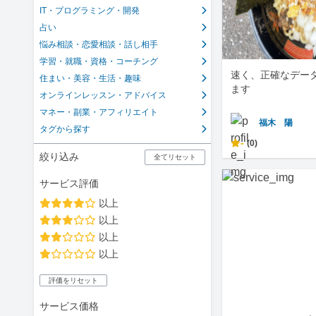
IT・プログラミング・開発
占い
悩み相談・恋愛相談・話し相手
学習・就職・資格・コーチング
速く、正確なデー
住まい・美容・生活・趣味
ます
オンラインレッスン・アドバイス
マネー・副業・アフィリエイト
福木 陽
タグから探す
-
(0)
絞り込み
全てリセット
サービス評価
以上
以上
以上
以上
評価をリセット
サービス価格