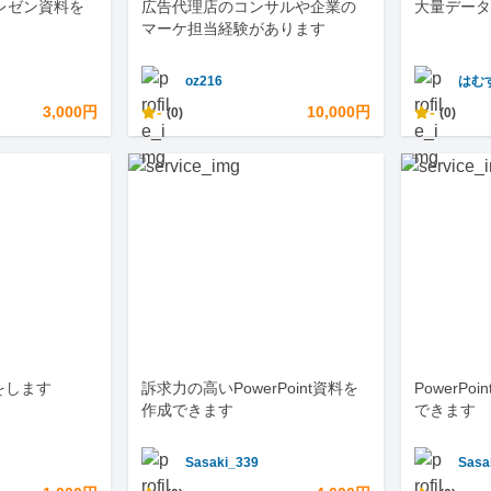
てプレゼン資料を
広告代理店のコンサルや企業の
大量データ
マーケ担当経験があります
oz216
はむ
3,000円
-
10,000円
-
(0)
(0)
をします
訴求力の高いPowerPoint資料を
PowerP
作成できます
できます
Sasaki_339
Sasa