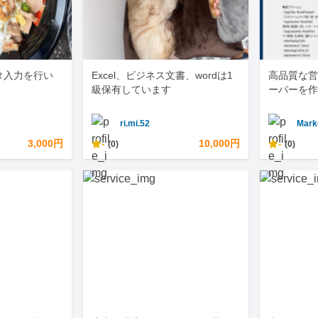
タ入力を行い
Excel、ビジネス文書、wordは1
高品質な営
級保有しています
ーパーを作
ri.mi.52
Mark
3,000円
-
10,000円
-
(0)
(0)