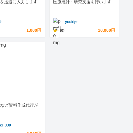
を迅速に入力します
医療統計・研究支援を行います
す
yuukipt
1,000円
-
10,000円
(0)
ointなど資料作成代行が
ki_339