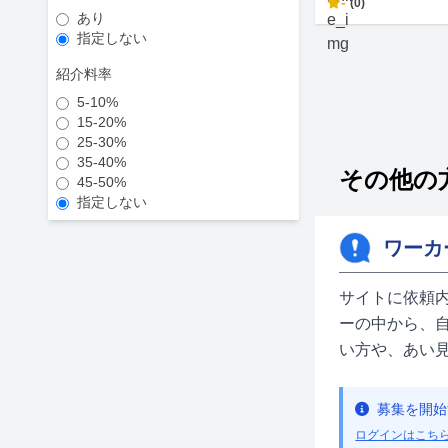
-
(0)
あり
指定しない
紹介料率
5-10%
15-20%
25-30%
35-40%
その他の方
45-50%
指定しない
ワーカ
サイトに依頼
ーの中から、
い方や、あい
募集を開始
ログインはこち