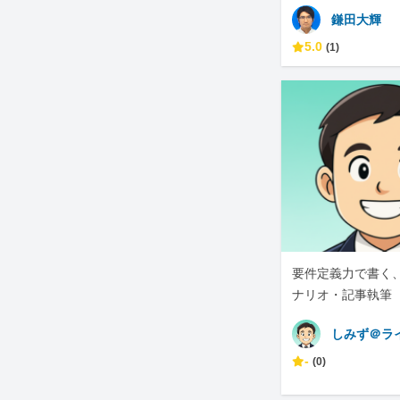
鎌田大輝
5.0
(1)
要件定義力で書く
ナリオ・記事執筆
しみず＠ラ
-
(0)