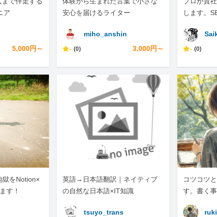
入まで伴走する
体験から生まれた言葉で小さな
プロが貴社の
ニア
安心を届けるライター
します。S
化は、ぜひ
miho_anshin
Sai
い。
5,000円～
-
3,000円～
-
(0)
(0)
をNotion×
英語→日本語翻訳｜ネイティブ
コツコツと
します！
の自然な日本語×IT知識
す。書く事
tsuyo_trans
ruki