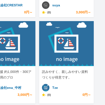
しテキスト完結
会社CRESTAR
suya
0円～
-
3,000円～
(0)
援 約1,000件・300ア
読みやすく、親しみやすい資料
用のプロ
づくりが得意です。
会社ena_中村
Tze
3,000円～
-
0円～
(0)