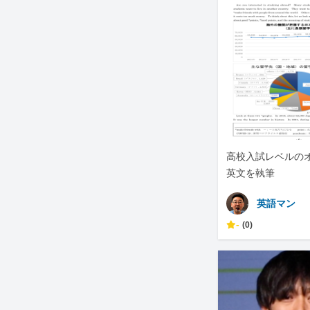
高校入試レベルの
英文を執筆
英語マン
-
(0)