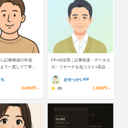
ら記事構成の作成、
FP×AI活用｜記事執筆・データ入
まで一貫して丁寧に
力・リサーチを低コスト×高品質
で
はち
おせっかいFP
3,000円～
-
1,000円～
(0)