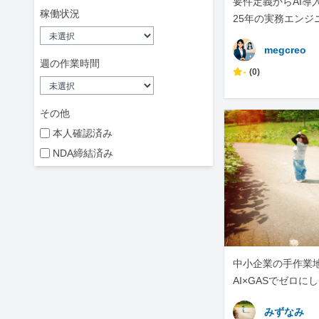
要件定義からAI導
稼働状況
25年の実務エンジ
megcreo
週の作業時間
-
(0)
その他
本人確認済み
NDA締結済み
中小企業の手作業地獄
AI×GASでゼロに
みずなみ