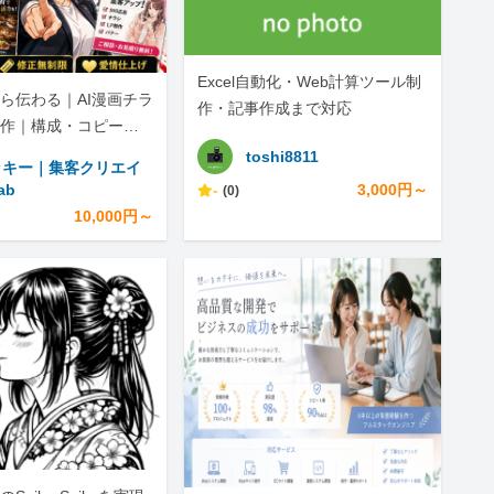
Excel自動化・Web計算ツール制
ら伝わる｜AI漫画チラ
作・記事作成まで対応
作｜構成・コピー・S
で
toshi8811
ッキー｜集客クリエイ
ab
-
3,000円～
(0)
10,000円～