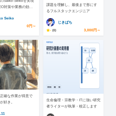
Saiko-Seikoを実現
課題を理解し、最後まで形にす
EO対策や業務の効率
るフルスタックエンジニア
私にお任せくださ
ko Seiko
じきぱち
0円～
-
3,000円～
(0)
正確な作業が得意で
生命倫理・宗教学・ITに強い研究
が好き。
者ライターが執筆・校正します
.11