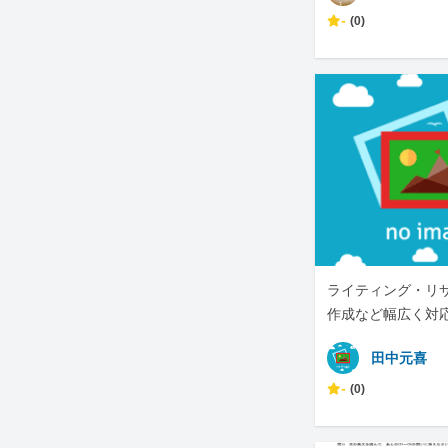
-
(0)
ライティング・リ
作成など幅広く対
田中元喜
-
(0)