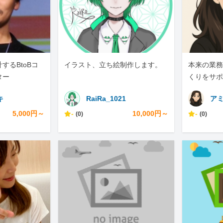
するBtoBコ
イラスト、立ち絵制作します。
本来の業務
ター
くりをサポ
キ
RaiRa_1021
ア
5,000円～
-
10,000円～
-
(0)
(0)