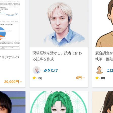
現場経験を活かし、読者に伝わ
競合調査か
オリジナルの
る記事を作成
執筆・推敲
対応します
みぎたけ
こ
-
0円～
-
(0)
(0)
20,000円～