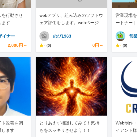
人を行動させ
webアプリ、組み込みのソフトウ
営業現場を
します
ェア評価をします。webページの
ートナー｜
スクレイピングもします。
ザイナー
のび1963
営業
2,000円～
-
0円～
-
(0)
(0)
サイト改善を調
とりあえず相談してみて！気持
Web制作
援します
ちをスッキリさせよう！！
イアント様