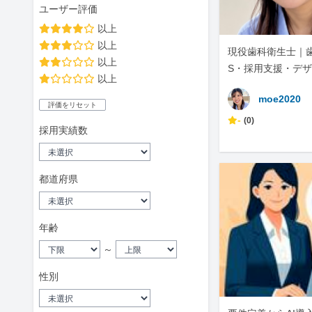
ユーザー評価
以上
以上
現役歯科衛生士｜
以上
S・採用支援・デ
以上
moe2020
評価をリセット
-
(0)
採用実績数
都道府県
年齢
～
性別