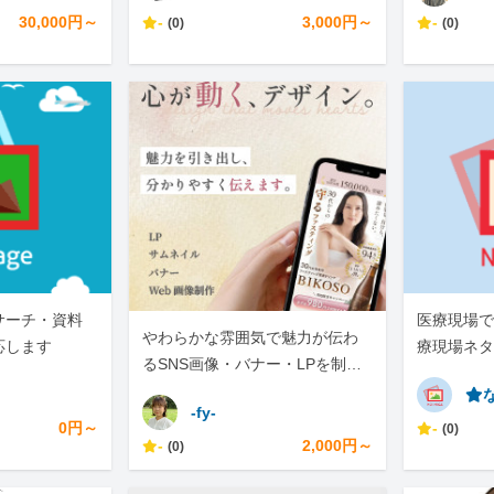
30,000円～
-
3,000円～
-
(0)
(0)
サーチ・資料
医療現場で
やわらかな雰囲気で魅力が伝わ
応します
療現場ネタ
るSNS画像・バナー・LPを制作
です。
します
⭐︎
-fy-
0円～
-
(0)
-
2,000円～
(0)