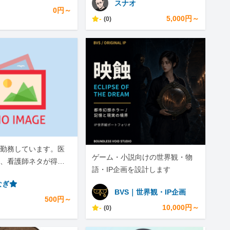
スナオ
0円～
-
5,000円～
(0)
勤務しています。医
ゲーム・小説向けの世界観・物
、看護師ネタが得意
語・IP企画を設計します
なぎ⭐︎
BVS｜世界観・IP企画
500円～
-
10,000円～
(0)