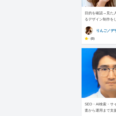
目的を確認→見た
るデザイン制作を
りんご／デ
-
(0)
SEO・AI検索・
査から運用まで支