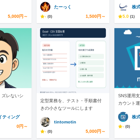
ています。
たーっく
株式
5,000円～
-
1,500円～
5.0
(0)
(1)
、ズレないシ
SNS運用支
定型業務を、テスト・手順書付
カウント運
きの小さなツールにします
イティング
株式
tintomotin
0円～
-
(0)
-
5,000円～
(0)