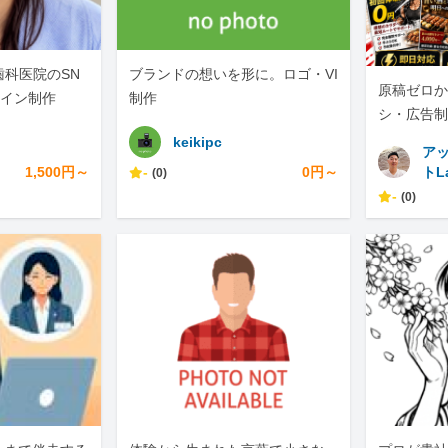
歯科医院のSN
ブランドの想いを形に。ロゴ・VI
原稿ゼロか
ザイン制作
制作
シ・広告制
NS展開ま
keikipc
ア
1,500円～
-
0円～
トL
(0)
-
(0)