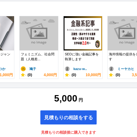
スジャン
フェミニズム、社会問
SEOに強い金融記事を
海外情報の提供を
題（人種差...
執筆します
す
つか
鳩子
kazu-w..
ミーヤカヒ
1,000円
-
(0)
4,000円
-
(0)
10,000円
-
(0)
3,
5,000
円
見積もりの相談をする
見積もりの相談後に購入できます