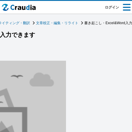
ログイン
ライティング・翻訳
文章校正・編集・リライト
書き起こし・Excel&Word
rd入力できます