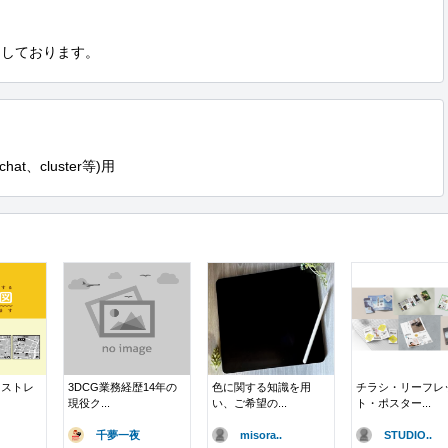
けしております。
t、cluster等)用
ラストレ
3DCG業務経歴14年の
色に関する知識を用
チラシ・リーフレ
現役ク...
い、ご希望の...
ト・ポスター...
千夢一夜
misora..
STUDIO..