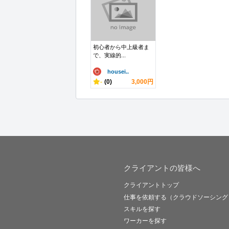
初心者から中上級者ま
で、実線的...
housei..
-
(0)
3,000円
クライアントの皆様へ
クライアントトップ
仕事を依頼する（クラウドソーシング
スキルを探す
ワーカーを探す