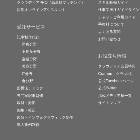
クラウディアPRO（高単価マッチング）
スキル販売ガイド
採用オンラインアシスタント
仕事受発注ガイドライン
チャットご利用ガイド
手数料について
受託サービス
よくある質問
記事制作代行
お問い合わせ
医療分野
不動産分野
お役立ち情報
金融分野
美容分野
クラウディア会員特典
IT分野
Crarepo（クラレポ）
食分野
公式Facebookページ
薬機法チェック
公式Twitter
専門家記事監修
掲載メディア様一覧
取材・撮影
サイトマップ
編集・校正
図解・インフォグラフィック制作
導入事例制作