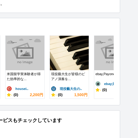
い。
米国留学実体験者が得
現役藝大生が皆様のピ
ebay,Payoneer ア...
た効率的な...
アノ演奏を...
ebay太郎
housei..
現役藝大生の..
-
(0)
10,000円
-
(0)
2,200円
-
(0)
1,500円
ービスもチェックしています