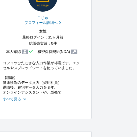
こじゅ
プロフィール詳細へ
女性
最終ログイン：35ヶ月前
総販売実績：0件
本人確認
機密保持契約(NDA)
-
コツコツひたむきな入力作業が得意です。エク
セルやスプレッドシートを使っていました。

【職歴】

健康診断のデータ入力（契約社員）

退職後、在宅データ入力を８年。

オンラインアシスタントや、単発で
すべて見る