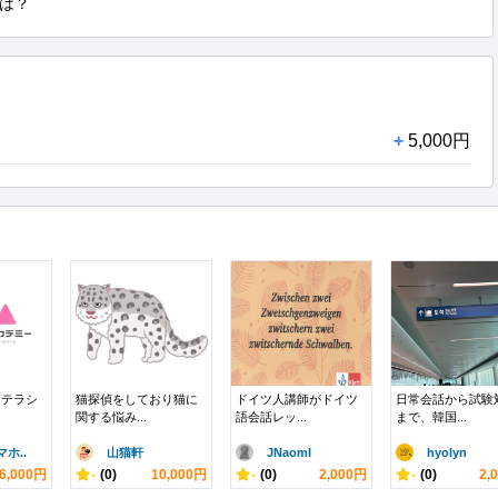
は？
+
5,000円
リテラシ
猫探偵をしており猫に
ドイツ人講師がドイツ
日常会話から試験
関する悩み...
語会話レッ...
まで、韓国...
ホ..
山猫軒
JNaomI
hyolyn
6,000円
-
(0)
10,000円
-
(0)
2,000円
-
(0)
2,