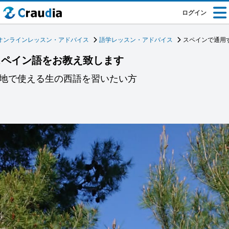
ログイン
オンラインレッスン・アドバイス
語学レッスン・アドバイス
スペインで通用
スペイン語をお教え致します
現地で使える生の西語を習いたい方