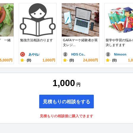
グ 一緒
勉強方法相談のります
GAFAマーケ経験者が英
留学や学習の悩み
文レジ...
決しますます
あやね♪
HDS Co..
Nimoon
5,000円
-
(0)
1,000円
-
(0)
24,000円
-
(0)
1,
1,000
円
見積もりの相談をする
見積もりの相談後に購入できます