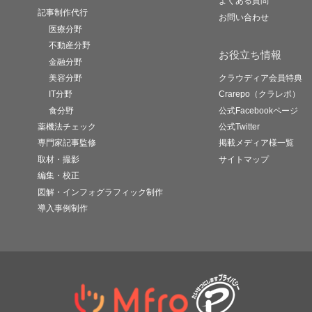
よくある質問
記事制作代行
お問い合わせ
医療分野
不動産分野
お役立ち情報
金融分野
美容分野
クラウディア会員特典
IT分野
Crarepo（クラレポ）
食分野
公式Facebookページ
薬機法チェック
公式Twitter
専門家記事監修
掲載メディア様一覧
取材・撮影
サイトマップ
編集・校正
図解・インフォグラフィック制作
導入事例制作