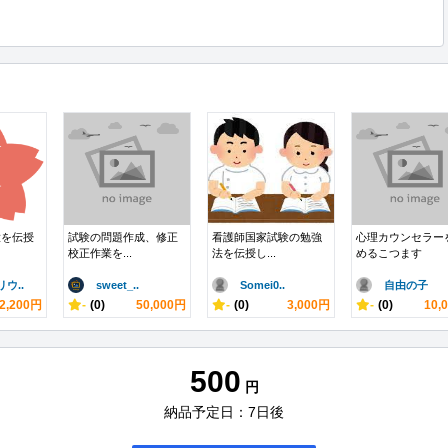
意を伝授
試験の問題作成、修正
看護師国家試験の勉強
心理カウンセラー
校正作業を...
法を伝授し...
めるこつます
ウ..
sweet_..
Somei0..
自由の子
2,200円
-
(0)
50,000円
-
(0)
3,000円
-
(0)
10,
500
円
納品予定日：7日後