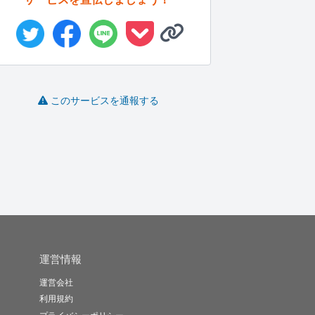
大手予備校映像講座講
台湾留学、大学・大学
分かりやすく伝わりや
このサービスを通報する
師が勉強法...
院進学や現...
すい文作成...
座
KanonF..
ruiri
たつのすけ
-
(0)
10,000円
-
(0)
500円
-
(0)
15,000円
運営情報
運営会社
利用規約