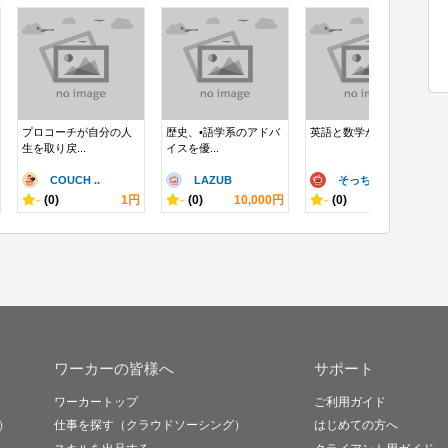
プロコーチが自分の人
歴史、•語学系のアドバ
英語と数学ができます
生を取り戻...
イスを優...
COUCH ..
LAZUB
そっち
-
(0)
1円
-
(0)
10,000円
-
(0)
3,000円
ワーカーの皆様へ
サポート
ワーカートップ
ご利用ガイド
）
仕事を探す（クラウドソーシング）
はじめての方へ