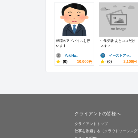
転職のアドバイスを行
中学受験 あとココだけ
います
スキマ...
YukiHa..
イーストアッ..
-
(0)
10,000円
-
(0)
2,100円
クライアントの皆様へ
クライアントトップ
仕事を依頼する（クラウドソーシング