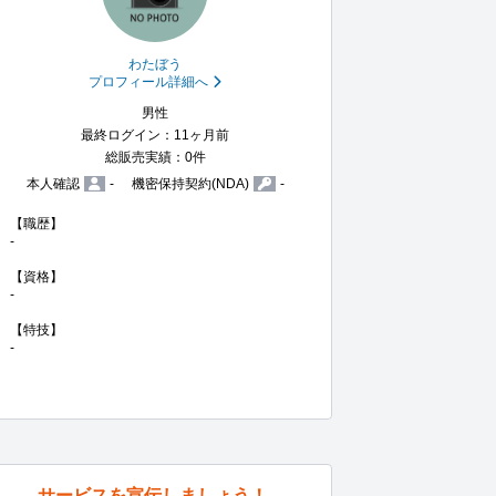
わたぼう
プロフィール詳細へ
男性
最終ログイン：11ヶ月前
総販売実績：0件
本人確認
-
機密保持契約(NDA)
-
【職歴】

-

【資格】

-

【特技】

-
サービスを宣伝しましょう！