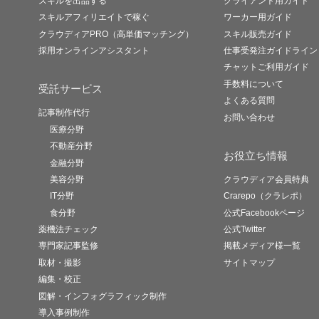
スキルを出品する
クライアント用ガイド
スキルアフィリエイトで稼ぐ
ワーカー用ガイド
クラウディアPRO（高単価マッチング）
スキル販売ガイド
採用オンラインアシスタント
仕事受発注ガイドライン
チャットご利用ガイド
手数料について
受託サービス
よくある質問
記事制作代行
お問い合わせ
医療分野
不動産分野
お役立ち情報
金融分野
美容分野
クラウディア会員特典
IT分野
Crarepo（クラレポ）
食分野
公式Facebookページ
薬機法チェック
公式Twitter
専門家記事監修
掲載メディア様一覧
取材・撮影
サイトマップ
編集・校正
図解・インフォグラフィック制作
導入事例制作