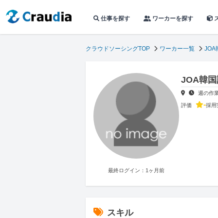
仕事を探す
ワーカーを探す
クラウドソーシングTOP
ワーカー一覧
JO
JOA韓
週の作
-
評価
採用
最終ログイン：1ヶ月前
スキル