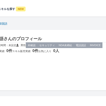
スキルを探す
NEW
A韓国語
国語さんのプロフィール
業時間：未設定
男性
未確認
セキュリティ
NDA未締結
電話認証
INVOICE
0件
0件
0人
実績
スキル販売実績
お気に入り