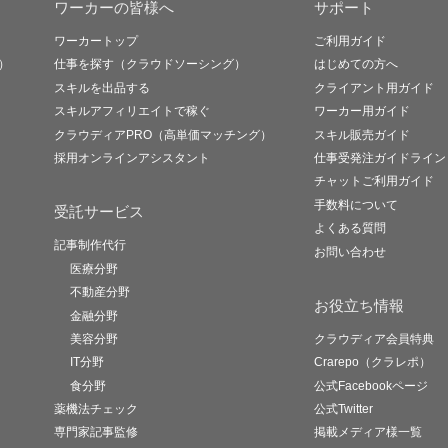
ワーカーの皆様へ
サポート
ワーカートップ
ご利用ガイド
）
仕事を探す（クラウドソーシング）
はじめての方へ
スキルを出品する
クライアント用ガイド
スキルアフィリエイトで稼ぐ
ワーカー用ガイド
クラウディアPRO（高単価マッチング）
スキル販売ガイド
採用オンラインアシスタント
仕事受発注ガイドライン
チャットご利用ガイド
手数料について
受託サービス
よくある質問
記事制作代行
お問い合わせ
医療分野
不動産分野
お役立ち情報
金融分野
美容分野
クラウディア会員特典
IT分野
Crarepo（クラレポ）
食分野
公式Facebookページ
薬機法チェック
公式Twitter
専門家記事監修
掲載メディア様一覧