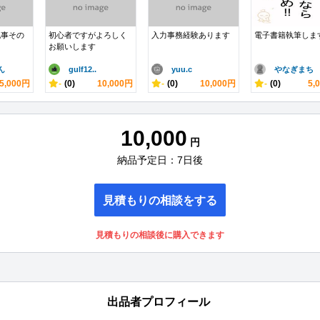
記事その
初心者ですがよろしく
入力事務経験あります
電子書籍執筆しま
お願いします
ん
gulf12..
yuu.c
やなぎまち
5,000円
-
(0)
10,000円
-
(0)
10,000円
-
(0)
5,
10,000
円
納品予定日：7日後
見積もりの相談をする
見積もりの相談後に購入できます
出品者プロフィール