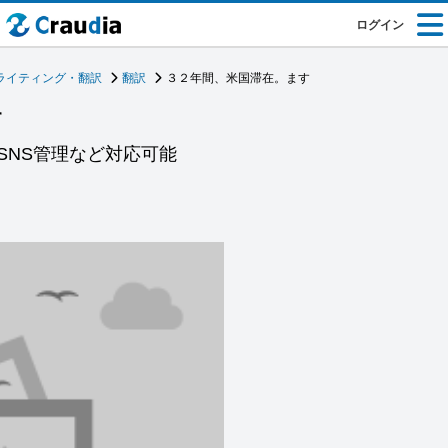
ログイン
ライティング・翻訳
翻訳
３２年間、米国滞在。ます
す
SNS管理など対応可能