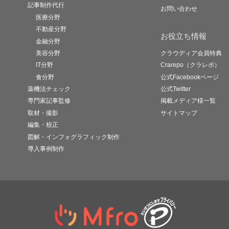
記事制作代行
お問い合わせ
医療分野
不動産分野
お役立ち情報
金融分野
美容分野
クラウディア会員特典
IT分野
Crarepo（クラレポ）
食分野
公式Facebookページ
薬機法チェック
公式Twitter
専門家記事監修
掲載メディア様一覧
取材・撮影
サイトマップ
編集・校正
図解・インフォグラフィック制作
導入事例制作