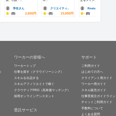
系、小説・...
O...
正をメイン...
学生さん
クリエイティ..
Roaiuh
-
(0)
2,000円
-
(0)
15,000円
-
(0)
3,000円
ワーカーの皆様へ
サポート
ワーカートップ
ご利用ガイド
）
仕事を探す（クラウドソーシング）
はじめての方へ
スキルを出品する
クライアント用ガイド
スキルアフィリエイトで稼ぐ
ワーカー用ガイド
クラウディアPRO（高単価マッチング）
スキル販売ガイド
採用オンラインアシスタント
仕事受発注ガイドライン
チャットご利用ガイド
手数料について
受託サービス
よくある質問