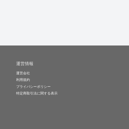
場、趣味の革...
きます
ます
omi.h
y.k
かなりよ
-
(0)
5,000円
-
(0)
10,000円
-
(0)
1,000円
運営情報
運営会社
利用規約
プライバシーポリシー
特定商取引法に関する表示