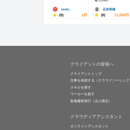
最大20回...
streli..
石井和裕
-
(0)
1円
-
(0)
11,000円
クライアントの皆様へ
クライアントトップ
仕事を依頼する（クラウドソーシング
スキルを探す
ワーカーを探す
各種書類発行（法人限定）
クラウディアアシスタント
オンラインアシスタント