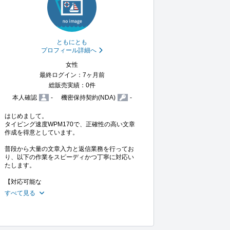
ともにとも
プロフィール詳細へ
女性
最終ログイン：7ヶ月前
総販売実績：0件
本人確認
-
機密保持契約(NDA)
-
はじめまして。

タイピング速度WPM170で、正確性の高い文章
作成を得意としています。

普段から大量の文章入力と返信業務を行ってお
り、以下の作業をスピーディかつ丁寧に対応い
たします。

【対応可能な
すべて見る