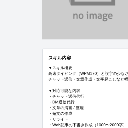
スキル内容
▼スキル概要

高速タイピング（WPM170）と誤字の少なさ
チャット返信・文章作成・文字起こしなど幅
▼対応可能な内容

・チャット返信代行

・DM返信代行

・文章の清書 / 整理

・短文の作成

・リライト

・Web記事の下書き作成（1000〜2000字）
