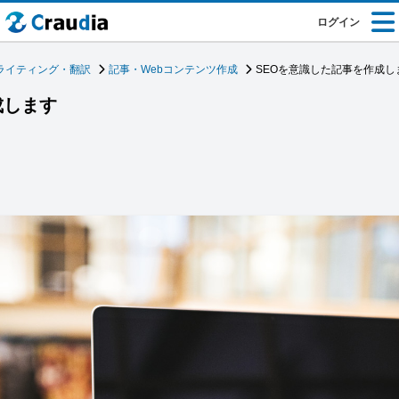
ログイン
ライティング・翻訳
記事・Webコンテンツ作成
SEOを意識した記事を作成し
成します