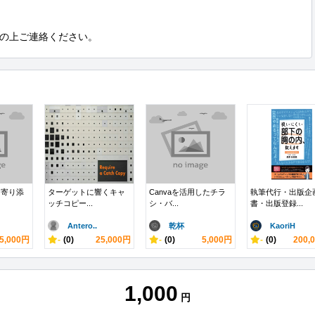
の上ご連絡ください。
に寄り添
ターゲットに響くキャ
Canvaを活用したチラ
執筆代行・出版企
ッチコピー...
シ・バ...
書・出版登録...
Antero..
乾杯
KaoriH
5,000円
-
(0)
25,000円
-
(0)
5,000円
-
(0)
200,
1,000
円