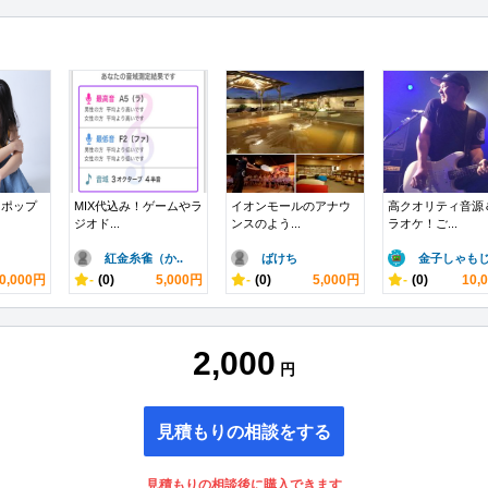
らポップ
MIX代込み！ゲームやラ
イオンモールのアナウ
高クオリティ音源
ジオド...
ンスのよう...
ラオケ！ご...
紅金糸雀（か..
ばけち
金子しゃもじ.
0,000円
-
(0)
5,000円
-
(0)
5,000円
-
(0)
10,
2,000
円
見積もりの相談をする
見積もりの相談後に購入できます