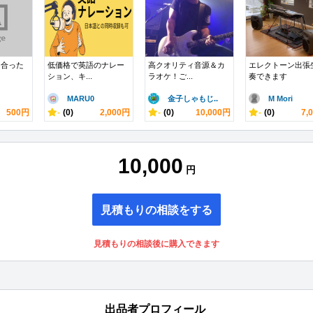
に合った
低価格で英語のナレー
高クオリティ音源＆カ
エレクトーン出張
ション、キ...
ラオケ！ご...
奏できます
MARU0
金子しゃもじ..
M Mori
500円
-
(0)
2,000円
-
(0)
10,000円
-
(0)
7,
10,000
円
見積もりの相談をする
見積もりの相談後に購入できます
出品者プロフィール