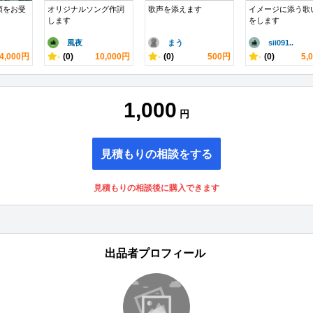
頼をお受
オリジナルソング作詞
歌声を添えます
イメージに添う歌
します
をします
風夜
まう
sii091..
4,000円
-
(0)
10,000円
-
(0)
500円
-
(0)
5,
1,000
円
見積もりの相談をする
見積もりの相談後に購入できます
出品者プロフィール