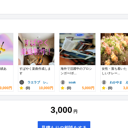
実績あ
すばやく楽曲作成しま
海外で活躍中のプロシ
女性・落ち着いた
す
ンガー/ボ...
しいナレー...
ラエラブ レ..
soak
わかやま え.
0,000円
-
(0)
10,000円
-
(0)
5,000円
-
(0)
3,
3,000
円
見積もりの相談をする