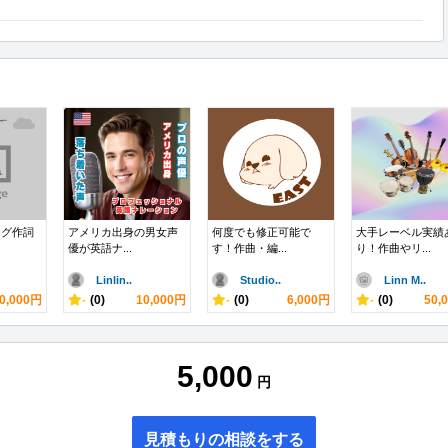
ング作詞
アメリカ出身の男女声
何度でも修正可能で
大手レーベル実績
優が英語ナ...
す！作曲・編...
り！作曲やリ...
Linlin..
Studio..
Linn M..
0,000円
-
(0)
10,000円
-
(0)
6,000円
-
(0)
50,
5,000
円
見積もりの相談をする