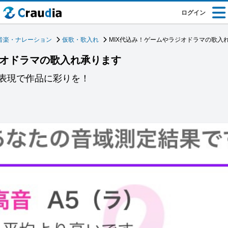
ログイン
音楽・ナレーション
仮歌・歌入れ
MIX代込み！ゲームやラジオドラマの歌入
ジオドラマの歌入れ承ります
表現で作品に彩りを！