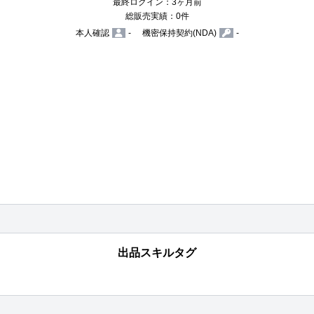
最終ログイン：3ヶ月前
総販売実績：0件
本人確認
-
機密保持契約(NDA)
-
出品スキルタグ